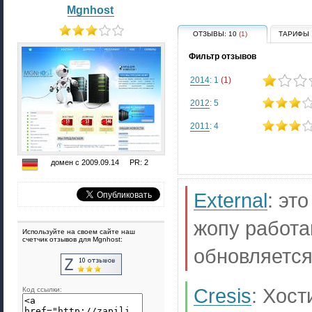
Mgnhost
ОТЗЫВЫ:
10
(1)
ТАРИФЫ
Фильтр отзывов
2014
: 1
(1)
2012
: 5
2011
: 4
домен с 2009.09.14 PR: 2
External
:
это
жопу работа
Используйте на своем сайте наш
счетчик отзывов для Mgnhost:
обновляется..
Cresis
:
Хост
Код ссылки: