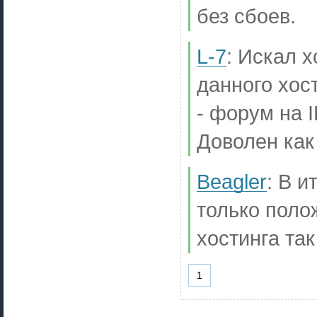
без сбоев.
L-7
:
Искал х
данного хос
- форум на I
Доволен как
Beagler
:
В и
только поло
хостинга так
1