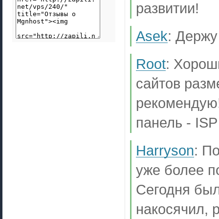
развитии!
Asek
:
Держу 
Root
:
Хороши
сайтов разм
рекомендую!
панель - IS
Harryson
:
По
уже более п
Сегодня был
накосячил, 