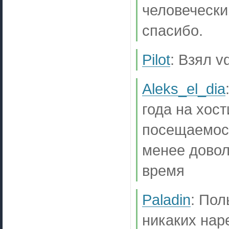
человеческ
спасибо.
Pilot
:
Взял v
Aleks_el_dia
года на хост
посещаемост
менее довол
время
Paladin
:
Пол
никаких нар