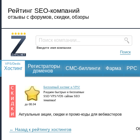
Рейтинг SEO-компаний
отзывы с форумов, скидки, обзоры
Поиск компании...
Введите имя компании
Поиск
VPS/Dedic
Регистраторы
Хостинг
СМС-биллинги
Фарма
PPC
доменов
Бесплатный хостинг и VPS!
Раздаем быстрые и бесплатные
SSD VPS/VDS сайтам SEO
тематики!
до 08.04
Актуальные акции, скидки и промо-коды для вебмастеров
Об
← Назад к рейтингу хостингов