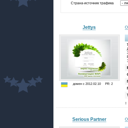
Страна-источник трафика
Jettys
О
домен с 2012.02.10 PR: 2
↕
Serious Partner
О