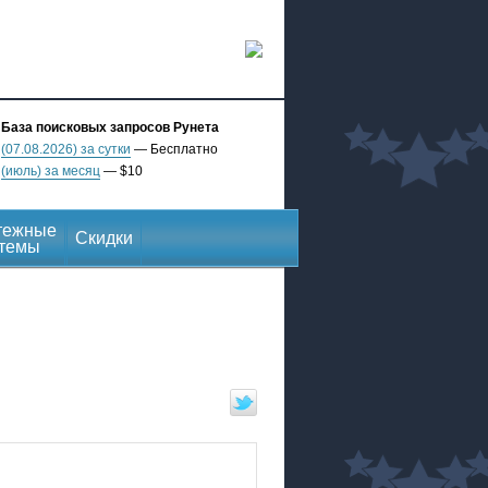
База поисковых запросов Рунета
(07.08.2026) за сутки
— Бесплатно
(июль) за месяц
— $10
тежные
Скидки
темы