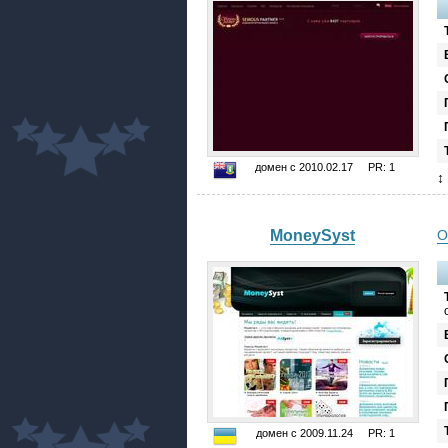
домен с 2010.02.17 PR: 1
↕
MoneySyst
О
домен с 2009.11.24 PR: 1