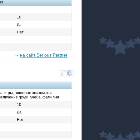
er
10
Да
Нет
→
на сайт Serious Partner
ва, игры, нишевые знакомства,
величение груди, учеба, фамилии
10
Да
Нет