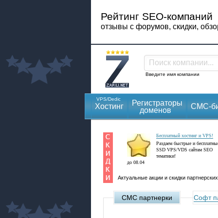
Рейтинг SEO-компаний
отзывы с форумов, скидки, обз
Поиск компании...
Введите имя компании
VPS/Dedic
Регистраторы
Хостинг
СМС-би
доменов
Бесплатный хостинг и VPS!
Раздаем быстрые и бесплатны
SSD VPS/VDS сайтам SEO
тематики!
до 08.04
Актуальные акции и скидки партнерски
СМС партнерки
Софт п