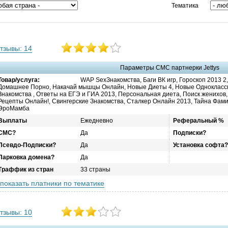
Тематика
тзывы: 14
Параметры СМС партнерки Jettys
Товар/услуга:
WAP SexЗнакомства, Баги ВК игр, Гороскоп 2013 2
Домашнее Порно, Накачай мышцы Онлайн, Новые Диеты 4, Новые Одноклассн
Знакомства , Ответы на ЕГЭ и ГИА 2013, Персональная диета, Поиск женихов,
Рецепты Онлайн!, Свингерские Знакомства, Сталкер Онлайн 2013, Тайна Фами
ЭроМамба
Выплаты
Ежедневно
Реферальный %
СМС?
Да
Подписки?
Псевдо-Подписки?
Да
Установка софта?
Парковка домена?
Да
Траффик из стран
33 страны
показать платники по тематике
тзывы: 10