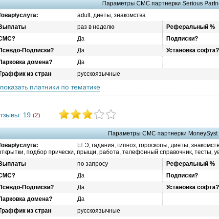
Параметры СМС партнерки Serious Partn
Товар/услуга:
adult, диеты, знакомства
Выплаты
раз в неделю
Реферальный %
СМС?
Да
Подписки?
Псевдо-Подписки?
Да
Установка софта?
Парковка домена?
Да
Траффик из стран
русскоязычные
показать платники по тематике
тзывы: 19
(2)
Параметры СМС партнерки MoneySyst
Товар/услуга:
ЕГЭ, гадания, гипноз, гороскопы, диеты, знакомст
открытки, подбор прически, прыщи, работа, телефонный справочник, тесты, у
Выплаты
по запросу
Реферальный %
СМС?
Да
Подписки?
Псевдо-Подписки?
Да
Установка софта?
Парковка домена?
Да
Траффик из стран
русскоязычные