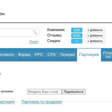
оры
Компании:
639
Отзывы:
5091
Скидки:
1
Поиск
Пла
ллинги
Фарма
PPC
CPA
Тизерки
Партнерки
сис
е
х программ
артнерки
Партнерки по продажам