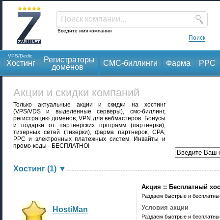
Поиск компании...
Введите имя компании
Поиск
VPS/Dedic
Регистраторы
Хостинг
СМС-биллинги
Фарма
PPC
доменов
Акции и скидки компаний
Только актуальные акции и скидки на хостинг
(VPS/VDS и выделенные серверы), смс-биллинг,
регистрацию доменов, VPN для вебмастеров. Бонусы
и подарки от партнерских программ (партнерки),
тизерных сетей (тизерки), фарма партнерок, CPA,
PPC и электронных платежных систем. Инвайты и
промо-коды - БЕСПЛАТНО!
Хостинг (1)
▼
Акция :: Бесплатный хос
Раздаем быстрые и бесплатны
Условия акции
HostiMan
Раздаем быстрые и бесплатны