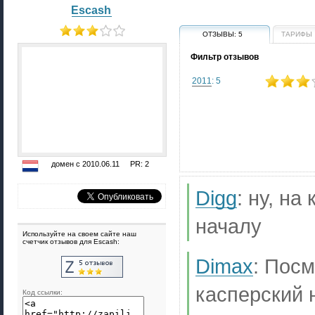
Escash
ОТЗЫВЫ:
5
ТАРИФЫ
Фильтр отзывов
2011
: 5
домен с 2010.06.11 PR: 2
Digg
:
ну, на
началу
Используйте на своем сайте наш
счетчик отзывов для Escash:
Dimax
:
Посм
касперский н
Код ссылки: