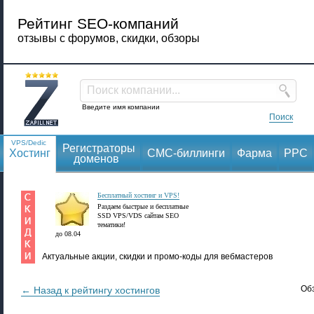
Рейтинг SEO-компаний
отзывы с форумов, скидки, обзоры
Поиск компании...
Введите имя компании
Поиск
VPS/Dedic
Регистраторы
Хостинг
СМС-биллинги
Фарма
PPC
доменов
Бесплатный хостинг и VPS!
Раздаем быстрые и бесплатные
SSD VPS/VDS сайтам SEO
тематики!
до 08.04
Актуальные акции, скидки и промо-коды для вебмастеров
Об
← Назад к рейтингу хостингов