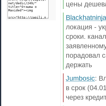
цены дешевл
Blackhatninj
локация - у
сроки. кана
заявленному
порадовал с
держать
Jumbosic
:
В
в срок (04.0
через кредит