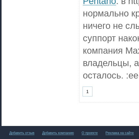
Pentaho
:
в ht
нормально кр
ничего не сл
суппорт нако
компания Max
владельцы, а
осталось. :e
1
Добавить отзыв
Добавить компанию
О проекте
Реклама на сайте