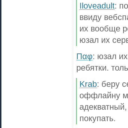
Iloveadult
:
по
ввиду вебсп
их вообще р
юзал их сер
Παφ
:
юзал их
ребятки. тол
Krab
:
беру с
оффлайну мн
адекватный,
покупать.