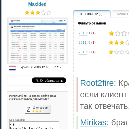
Maxided
ОТЗЫВЫ:
12
(3)
ТАРИФЫ
Фильтр отзывов
2013
: 1
(1)
2011
: 9
(1)
2010
: 2
(1)
домен с 2008.12.18 PR: 2
Root2fire
:
Кр
если клиент
Используйте на своем сайте наш
счетчик отзывов для Maxided:
так отвечат
Mirikas
:
брал
Код ссылки: