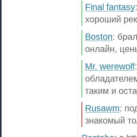
Final fantasy
хороший ре
Boston
:
брал
онлайн, цен
Mr. werewolf
обладателем
таким и оста
Rusawm
:
по
знакомый то