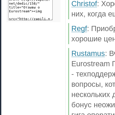
Christof
:
Хор
них, когда 
Regf
:
Приобр
хорошие це
Rustamus
:
В
Eurostream 
- техподдер
вопросы, ко
нескольких 
бонус неожи
гига операт