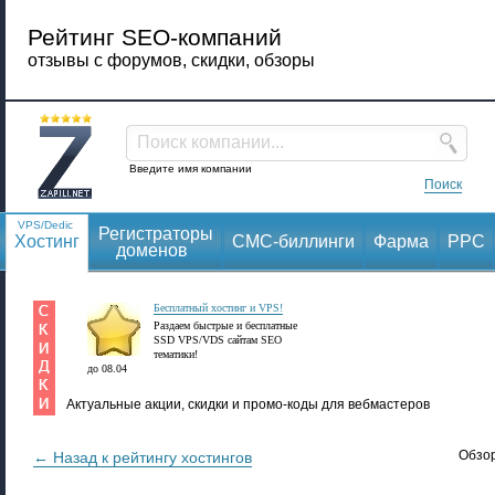
Рейтинг SEO-компаний
отзывы с форумов, скидки, обзоры
Поиск компании...
Введите имя компании
Поиск
VPS/Dedic
Регистраторы
Хостинг
СМС-биллинги
Фарма
PPC
доменов
Бесплатный хостинг и VPS!
Раздаем быстрые и бесплатные
SSD VPS/VDS сайтам SEO
тематики!
до 08.04
Актуальные акции, скидки и промо-коды для вебмастеров
Обзор
← Назад к рейтингу хостингов