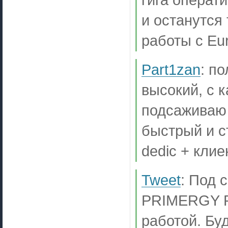
и останутся
работы с Eur
Part1zan
:
по
высокий, с 
подсаживаю 
быстрый и ст
dedic + клие
Tweet
:
Под с
PRIMERGY RX
работой. Бу